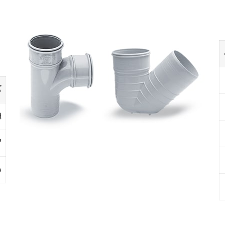
ک
۹
۲
۵