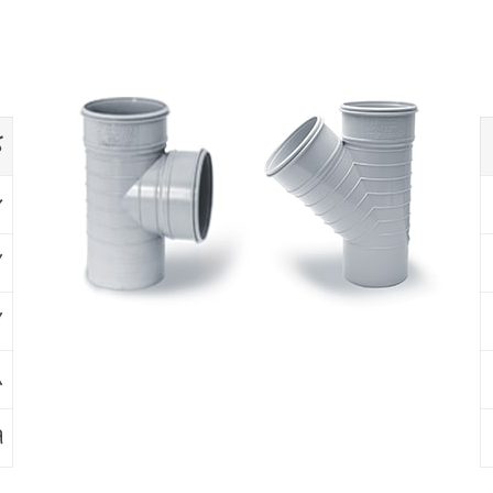
ک
۶
۷
۷
۸
۹