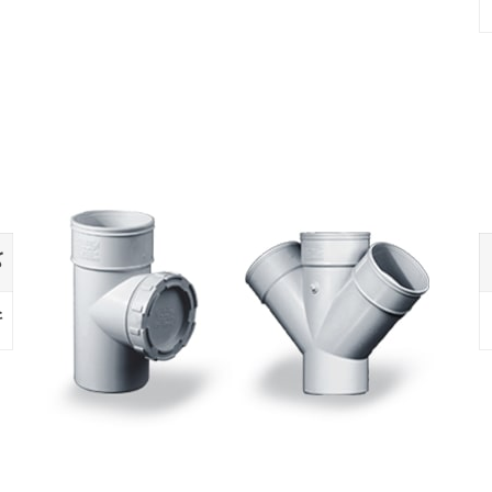
ک
۴
❮