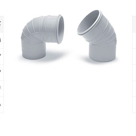
ک
۱
۲
۳
۴
۵
❮