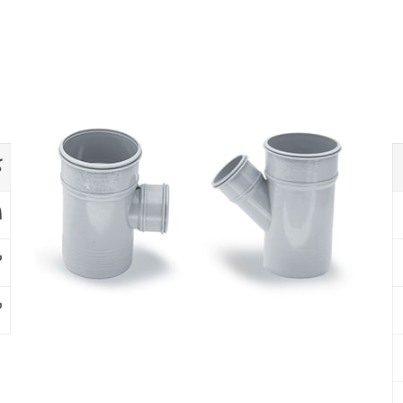
❮
ک
۱
۲
۳
❮