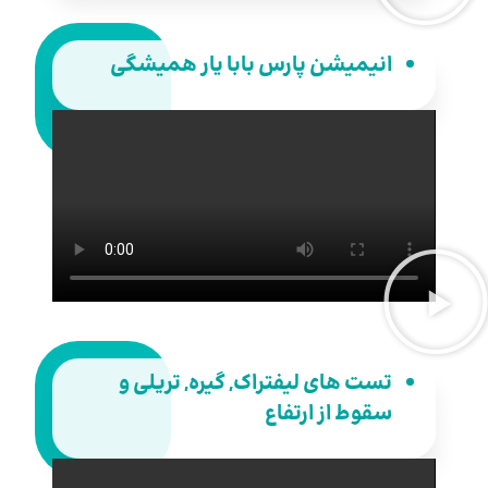
انیمیشن پارس بابا یار همیشگی
تست های لیفتراک, گیره, تریلی و
سقوط از ارتفاع